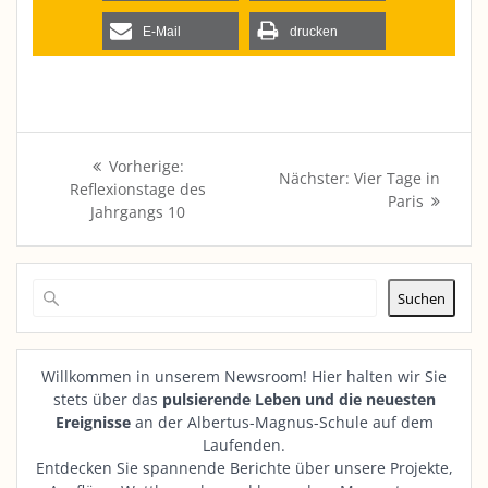
E-Mail
drucken
Beitragsnavigation
Vorheriger
Vorherige:
Nächster
Nächster:
Vier Tage in
Beitrag:
Reflexionstage des
Beitrag:
Paris
Jahrgangs 10
Suchen
Willkommen in unserem Newsroom! Hier halten wir Sie
stets über das
pulsierende Leben und die neuesten
Ereignisse
an der Albertus-Magnus-Schule auf dem
Laufenden.
Entdecken Sie spannende Berichte über unsere Projekte,