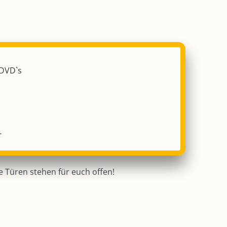
 DVD`s
…
 Türen stehen für euch offen!