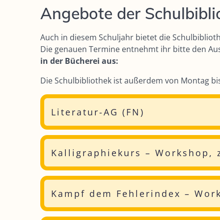
Angebote der Schulbibli
Auch in diesem Schuljahr bietet die Schulbibli
Die genauen Termine entnehmt ihr bitte den Au
in der Bücherei aus:
Die Schulbibliothek ist außerdem von Montag bi
Literatur-AG (FN)
Was:
Kalligraphiekurs – Workshop,
Wir lesen Romane oder Jugendromane zu gem
Wir unterhalten uns über den Inhalt, wir taus
Wir suchen uns gezielt kulturelle Veranstaltu
Ende November bzw. Anfang Dezember wird auch wi
einüben. Wie lernen die einzelnen Buchstaben, s
Für wen:
Kampf dem Fehlerindex – Wor
Festtags- oder Neujahrsgrüßen.
Alle aus den Jahrgangsstufen 8 bis 13, die an Li
Danach wollen wir Grußkarten, Text-Bilder oder G
Es ist ärgerlich, wenn sich die Note in den Klass