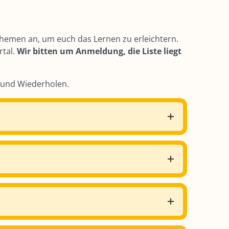
Themen an, um euch das Lernen zu erleichtern.
rtal.
Wir bitten um Anmeldung, die Liste liegt
n und Wiederholen.
elesenen.
rfilmungen).
e Kunst der schönen Schrift ausprobieren und
ge und probieren uns bereits an Geburtstags-,
te verschenken kann.
ohen Fehlerindex hat.