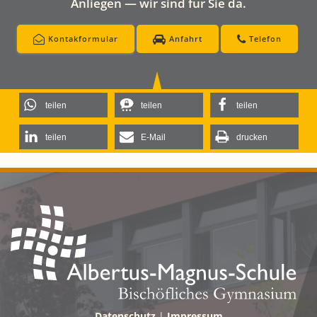
Anliegen — wir sind für Sie da.
Kontakformular
Anfahrt
Telefon
teilen
teilen
teilen
teilen
E-Mail
drucken
Datenschutz
|
Impressum