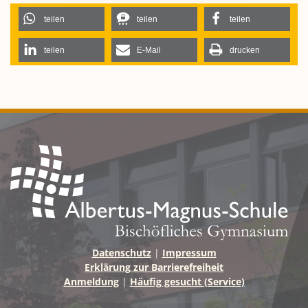
heute bewusst im Hier und Jetzt.
teilen
teilen
teilen
teilen
E-Mail
drucken
Datenschutz
|
Impressum
Erklärung zur Barrierefreiheit
Anmeldung
|
Häufig gesucht (Service)