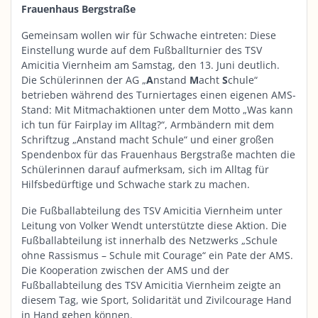
Frauenhaus Bergstraße
Gemeinsam wollen wir für Schwache eintreten: Diese
Einstellung wurde auf dem Fußballturnier des TSV
Amicitia Viernheim am Samstag, den 13. Juni deutlich.
Die Schülerinnen der AG „
A
nstand
M
acht
S
chule“
betrieben während des Turniertages einen eigenen AMS-
Stand: Mit Mitmachaktionen unter dem Motto „Was kann
ich tun für Fairplay im Alltag?“, Armbändern mit dem
Schriftzug „Anstand macht Schule“ und einer großen
Spendenbox für das Frauenhaus Bergstraße machten die
Schülerinnen darauf aufmerksam, sich im Alltag für
Hilfsbedürftige und Schwache stark zu machen.
Die Fußballabteilung des TSV Amicitia Viernheim unter
Leitung von Volker Wendt unterstützte diese Aktion. Die
Fußballabteilung ist innerhalb des Netzwerks „Schule
ohne Rassismus – Schule mit Courage“ ein Pate der AMS.
Die Kooperation zwischen der AMS und der
Fußballabteilung des TSV Amicitia Viernheim zeigte an
diesem Tag, wie Sport, Solidarität und Zivilcourage Hand
in Hand gehen können.