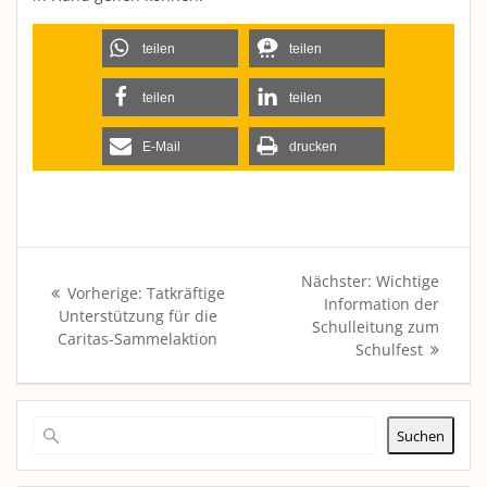
teilen
teilen
teilen
teilen
E-Mail
drucken
Beitragsnavigation
Nächster
Nächster:
Wichtige
Vorheriger
Vorherige:
Tatkräftige
Beitrag:
Information der
Beitrag:
Unterstützung für die
Schulleitung zum
Caritas-Sammelaktion
Schulfest
Suchen