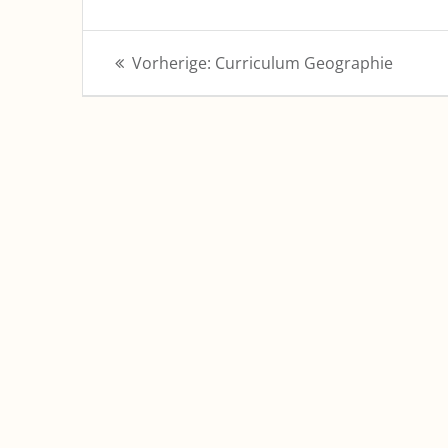
Beitragsnavigation
Vorheriger
Vorherige:
Curriculum Geographie
Beitrag: