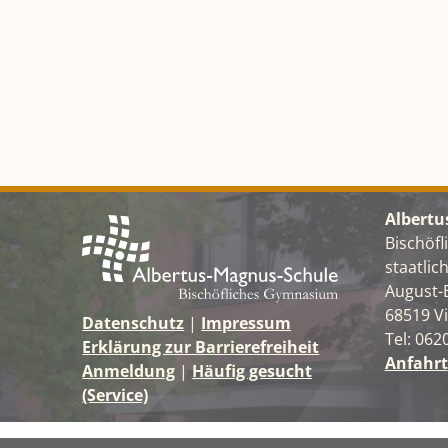
Albertu
Bischöf
staatli
August-
68519 V
Datenschutz
|
Impressum
Tel: 062
Erklärung zur Barrierefreiheit
Anfahrt
Anmeldung
|
Häufig gesucht
(Service)