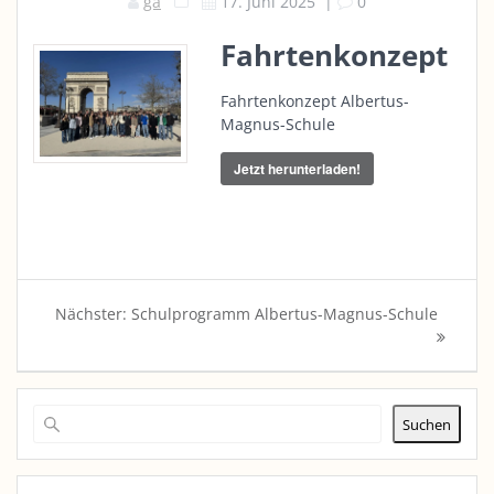
ga
17. Juni 2025
|
0
Fahrtenkonzept
Fahrtenkonzept Albertus-
Magnus-Schule
Jetzt herunterladen!
Beitragsnavigation
Nächster
Nächster:
Schulprogramm Albertus-Magnus-Schule
Beitrag:
Suchen