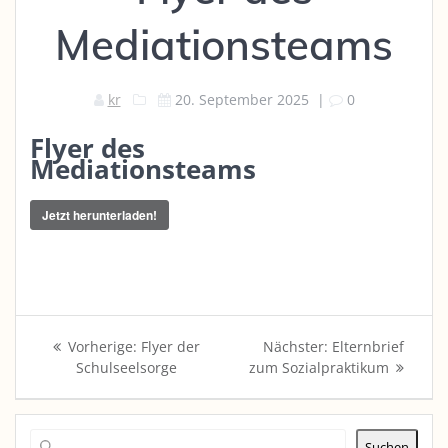
Mediationsteams
kr
20. September 2025
|
0
Flyer des
Mediationsteams
Jetzt herunterladen!
Beitragsnavigation
Vorheriger
Nächster
Vorherige:
Flyer der
Nächster:
Elternbrief
Beitrag:
Beitrag:
Schulseelsorge
zum Sozialpraktikum
Suchen