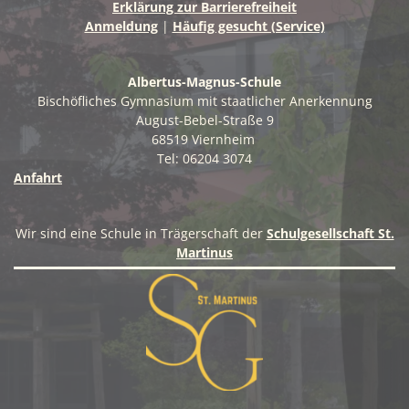
Erklärung zur Barrierefreiheit
g
Anmeldung
|
Häufig gesucht (Service)
-
N
Albertus-Magnus-Schule
Bischöfliches Gymnasium mit staatlicher Anerkennung
a
August-Bebel-Straße 9
v
68519 Viernheim
Tel: 06204 3074
i
Anfahrt
g
a
Wir sind eine Schule in Trägerschaft der
Schulgesellschaft St.
t
Martinus
i
o
n