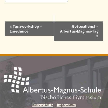
V
«
Tanzworkshop –
Gottesdienst –
Linedance
Albertus-Magnus-Tag
e
»
r
a
n
s
t
a
l
t
u
Datenschutz
|
Impressum
n