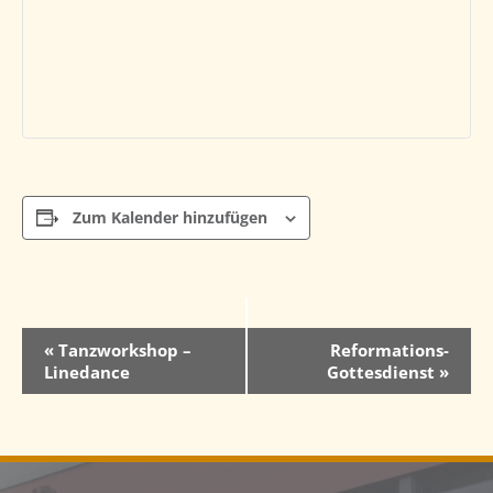
Zum Kalender hinzufügen
V
«
Tanzworkshop –
Reformations-
Linedance
Gottesdienst
»
e
r
a
n