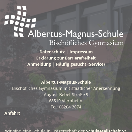
s
t
a
l
t
u
Datenschutz
|
Impressum
Erklärung zur Barrierefreiheit
n
Anmeldung
|
Häufig gesucht (Service)
g
-
Albertus-Magnus-Schule
N
Bischöfliches Gymnasium mit staatlicher Anerkennung
August-Bebel-Straße 9
a
68519 Viernheim
v
Tel: 06204 3074
Anfahrt
i
g
Wir sind eine Schule in Trägerschaft der
Schulgesellschaft St.