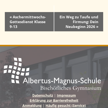
V
«
Aschermittwochs-
Ein Weg zu Taufe und
Gottesdienst Klasse
Firmung: Dein
e
9-13
Neubeginn 2026
»
r
a
n
s
t
a
l
t
u
Datenschutz
|
Impressum
n
Erklärung zur Barrierefreiheit
g
Anmeldung
|
Häufig gesucht (Service)