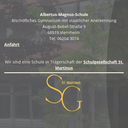
-
N
Albertus-Magnus-Schule
Bischöfliches Gymnasium mit staatlicher Anerkennung
a
August-Bebel-Straße 9
v
68519 Viernheim
Tel: 06204 3074
i
Anfahrt
g
a
Wir sind eine Schule in Trägerschaft der
Schulgesellschaft St.
t
Martinus
i
o
n