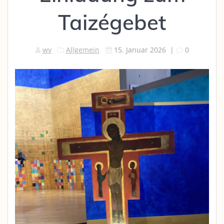
Taizégebet
wv
Allgemein
15. Januar 2026
|
0