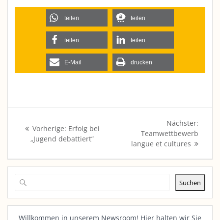
teilen
teilen
teilen
teilen
E-Mail
drucken
Beitragsnavigation
Nächs
Nächster:
Vorheriger
Vorherige:
Erfolg bei
Beitra
Teamwettbewerb
Beitrag:
„Jugend debattiert”
langue et cultures
Suchen
Willkommen in unserem Newsroom! Hier halten wir Sie